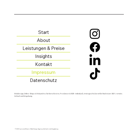
Start
About
Leistungen & Preise
Insights
Kontakt
Impressum
Datenschutz
Webdesign, Online-Shops & Relaunches für Dienstleister, Freelancer & B2B – individuell, strategisch & bereit für Wachstum. 100% remote.
Aichach und Umgebung.
© 2025 Lynx and Raven | Web Design Agency | Aichach und Umgebung