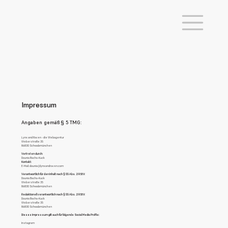
Impressum
Angaben gemäß § 5 TMG:
Lynx and Raven - die Webagentur
Weberstraße 35
86830 Schwabmünchen
Vertreten durch:
Dounia Bacha-Kuck
Kontakt:
E-Mail: dounia@lynxandraven.com
Verantwortlich für den Inhalt nach § 55 Abs. 2 RStV:
Dounia Bacha-Kuck
Weberstraße 35
86830 Schwabmünchen
Redaktionell verantwortlich nach § 55 Abs. 2 RStV:
Dounia Bacha-Kuck
Weberstraße 35
86830 Schwabmünchen
Dieses Impressum gilt auch für folgende Social Media Profile:
Instagram